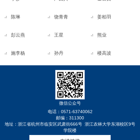
陈琳
饶青青
姜柏羽
彭云燕
王星
熊业
施李杨
孙丹
楼高波
微信公众号
电话：0571-63740062
邮编：311300
地址：浙江省杭州市临安区武肃街666号 浙江农林大学东湖校区9号
学院楼