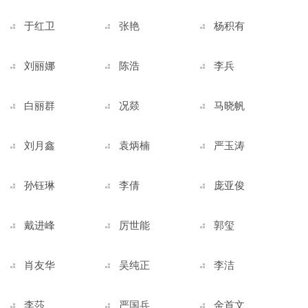
于红卫
张艳
杨积有
刘丽娜
陈浩
李兵
白丽群
况燚
马晓帆
刘月鑫
袁炳楠
严玉涛
孙钰琳
李倩
庞亚俊
戴进峰
厉世能
郭玺
肖友华
吴纯正
李洁
李莎
严国兵
金首文