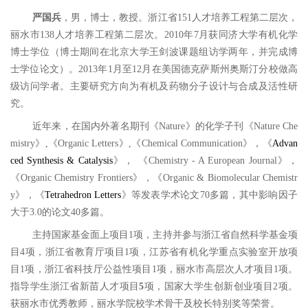
严国兵
，男，博士，教授。浙江省
151
人才培养工程第二层次，
丽水市
138
人才培养工程第二层次。
2010
年
7
月获同济大学有机化学
博士学位（博士期间在北京大学王剑波课题组访学两年，并完成博
士学位论文）。
2013
年
1
月至
12
月在美国德克萨斯州奥斯汀分校做高
级访问学者。主要研究方向为有机及药物分子设计与合成及活性研
究。
近年来，在国内外著名期刊《
Nature
》的化学子刊《
Nature Che
mistry
》
,
《
Organic Letters
》
,
《
Chemical Communication
》，《
Advan
ced Synthesis & Catalysis
》， 《
Chemistry - A European Journal
》，
《
Organic Chemistry Frontiers
》，《
Organic & Biomolecular Chemistr
y
》，《
Tetrahedron Letters
》等发表学术论文
7
0
多篇，其中影响因子
大于
3.0
的论文
40
多篇。
主持国家基金面上项目
1
项，主持并参与浙江省自然科学基金项
目
4
项，浙江省教育厅项目
1
项，江苏省有机化学重点实验室开放项
目
1
项，浙江省科技厅公益性项目
1
项，丽水市高层次人才项目
1
项。
指导学生浙江省新苗人才项目
5
项，国家大学生创新创业项目
2
项。
获丽水市优秀教师，丽水学院校学术骨干及校长特别奖等荣誉。