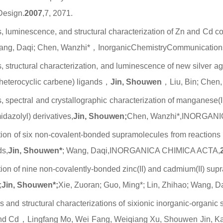
 Design
.
2007
,
7
, 2071.
, luminescence, and structural characterization of Zn and Cd co
Wang, Daqi; Chen, Wanzhi*，InorganicChemistryCommunicatio
, structural characterization, and luminescence of new silver a
-heterocyclic carbene) ligands，
Jin, Shouwen
，Liu, Bin; Che
, spectral and crystallographic characterization of manganese(I
midazolyl) derivatives,
Jin, Shouwen;
Chen, Wanzhi*,INORGANI
ion of six non-covalent-bonded supramolecules from reactions o
ds,
Jin, Shouwen*
; Wang, Daqi,INORGANICA CHIMICA ACTA,
ion of nine non-covalently-bonded zinc(II) and cadmium(II) sup
;
Jin, Shouwen*;
Xie, Zuoran; Guo, Ming*; Lin, Zhihao; Wang
 and structural characterizations of sixionic inorganic-organic 
 and Cd，Lingfang Mo, Wei Fang, Weiqiang Xu, Shouwen Jin