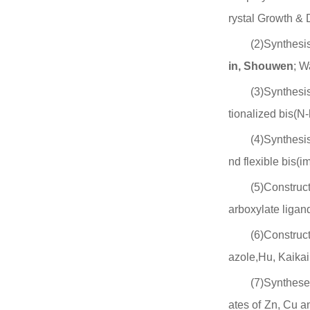
rystal Growth &
(2)Synthesis
in, Shouwen
; 
(3)Synthesis
tionalized bis(N
(4)Synthesis
nd flexible bis(i
(5)Construct
arboxylate ligan
(6)Construct
azole,Hu, Kaikai
(7)Syntheses
ates of Zn, Cu