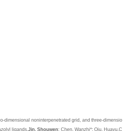
wo-dimensional noninterpenetrated grid, and three-dimensio
zolyl ligands,
Jin, Shouwen
; Chen, Wanzhi*; Qiu, Huayu,
C