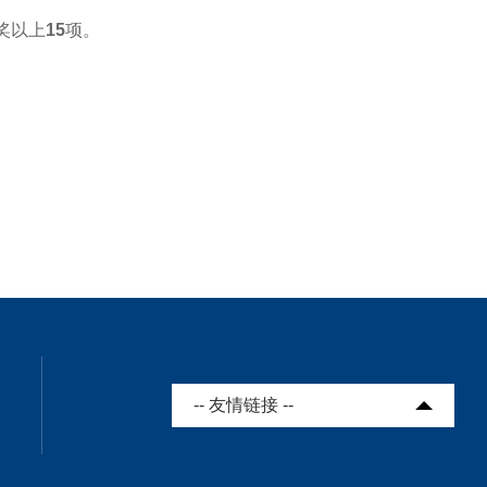
奖以上
15
项。
-- 友情链接 --