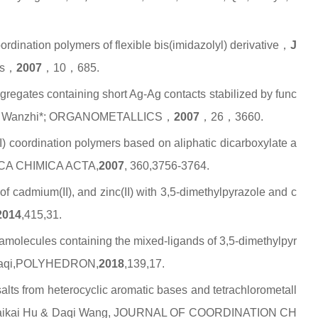
ordination polymers of flexible bis(imidazolyl) derivative，
J
ns，
2007
，
10
，685.
ggregates containing short Ag-Ag contacts stabilized by func
n, Wanzhi*; ORGANOMETALLICS，
2007
，
26
，3660.
I) coordination polymers based on aliphatic dicarboxylate a
CA CHIMICA ACTA,
2007
, 360,3756-3764.
f cadmium(II), and zinc(II) with 3,5-dimethylpyrazole and c
2014
,415,31.
ramolecules containing the mixed-ligands of 3,5-dimethylpyr
, Daqi,POLYHEDRON,
2018
,139,17.
salts from heterocyclic aromatic bases and tetrachlorometall
, Kaikai Hu & Daqi Wang, JOURNAL OF COORDINATION CH