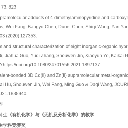
 73, 823
pramolecular adducts of 4-dimethylaminopyridine and carboxyl
ions, Wei Fang, Bangyu Chen, Duoer Chen, Shiqi Wang, Yan Ya
203 (2020) 127353.
 and structural characterization of eight inorganic-organic hy
 Bi, Jiahua Guo, Yuqi Zhang, Shouwen Jin, Xiaoyun Ye, Ka
RY
https://doi.org/10.1080/24701556.2021.1897137
.
lent-bonded 3D Cd(II) and Zn(II) supramolecular metal-organic f
ikai Hu, Shouwen Jin, Wei Fang, Ming Guo & Daqi Wang, JO
021.1888940.
作
科生
《有机化学》与《无机及分析化学》的教学
生学科竞赛奖