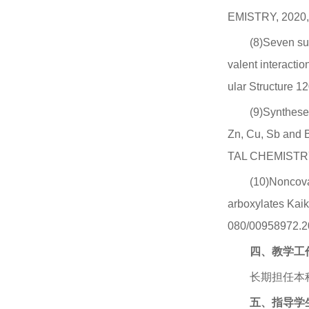
EMISTRY, 2020,
(8)Seven su
valent interact
ular Structure 1
(9)Syntheses
Zn, Cu, Sb and
TAL CHEMIST
(10)Noncova
arboxylates Ka
080/00958972.2
四
、
教学工
长期担任本
五
、
指导学