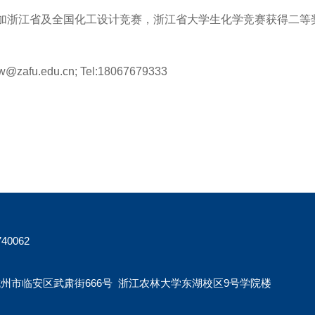
加浙江省及全国化工设计竞赛，浙江省大学生化学竞赛获得二等
sw@zafu.edu.cn
; Tel:18067679333
40062
州市临安区武肃街666号 浙江农林大学东湖校区9号学院楼