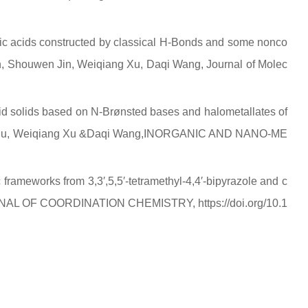
ic acids constructed by classical H-Bonds and some nonco
n, Shouwen Jin, Weiqiang Xu, Daqi Wang, Journal of Molec
brid solids based on N-Brønsted bases and halometallates of
ikai Hu, Weiqiang Xu &Daqi Wang,INORGANIC AND NANO-ME
rameworks from 3,3′,5,5′-tetramethyl-4,4′-bipyrazole and c
URNAL OF COORDINATION CHEMISTRY, https://doi.org/10.1