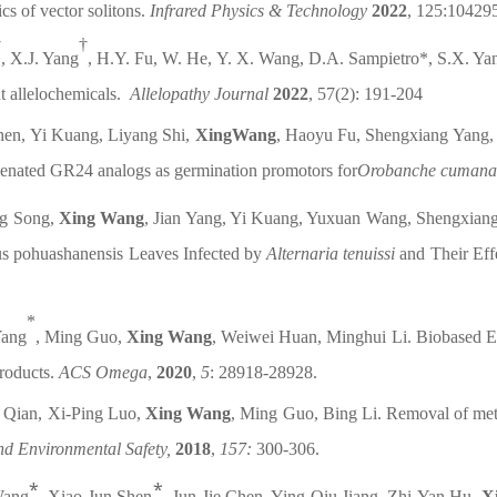
cs of vector solitons.
Infrared Physics & Technology
2022
, 125:10429
†
†
, X.J. Yang
, H.Y. Fu, W. He, Y. X. Wang, D.A. Sampietro*, S.X. Y
nt allelochemicals.
Allelopathy Journal
2022
,
57(2): 191-204
en, Yi Kuang, Liyang Shi,
XingWang
, Haoyu Fu, Shengxiang Yang, 
genated GR24 analogs as germination promotors for
Orobanche cumana
ng Song,
Xing Wang
, Jian Yang, Yi Kuang, Yuxuan Wang, Shengxian
us pohuashanensis Leaves Infected by
Alternaria tenuissi
and Their Eff
*
Yang
, Ming Guo,
Xing Wang
, Weiwei Huan, Minghui Li. Biobased Ep
Products.
ACS Omega
,
2020
,
5
: 28918
-
28928.
 Qian, Xi-Ping Luo,
Xing Wang
, Ming Guo, Bing Li. Removal of met
nd Environmental Safety,
2018
,
157:
300
-
306.
⁎
⁎
Wang
, Xiao-Jun Shen
, Jun-Jie Chen, Ying-Qiu Jiang, Zhi-Yan Hu,
X