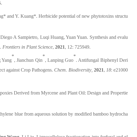
5.
ang* and Y. Kuang*
.
Herbicide potential of new phytotoxins structu
Diego A Sampietro, Luqi Huang, Yuan Yuan. Synthesis and evalu
.
Frontiers in Plant Science
,
2021
,
12: 725949.
*
*
*
g Yang
, Jianchun Qin
, Lanping Guo
.
Antifungal Biphenyl Deri
ect against Crop Pathogens.
Chem. Biodiversity
,
2021
,
18
: e21000
oxies Derived from Myrcene and Plant Oil: Design and Propertie
hylene blue from aqueous solution by modified bamboo
hydrocha
ing Wang
, Li Liu. Lignocellulose fractionation into furfural and gl