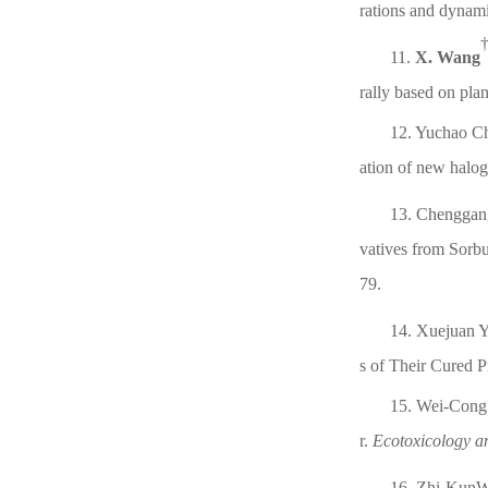
rations and dynami
11
.
X. Wang
rally based on pla
12. Yuchao Ch
ation of new halo
13
. Chengga
vatives from Sorb
79.
14
. Xuejuan 
s of Their Cured 
1
5
. Wei-Cong
r.
Ecotoxicology a
1
6
. Zhi-Kun