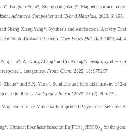
ao
*,
Bingnan
Yuan
*,
Shengxiang
Yang
*.
Magnetic surface molec
dzein
.
Advanced Composites and Hybrid Materials
,
2023
,
6:
196
.
 and Sheng-Xiang Yang*
.
Synthesis and Antibacterial Activity Eval
t Antibiotic-Resistant Bacteria.
Curr. Issues Mol. Biol.
2022
, 44, 4
-Ping Luo*, Ai-Dong Zhang* and Yi Kuang*. Design, synthesis, a
or response 1 antagonists.
Front. Chem.
2022
, 10: 975267.
. Zhang* and S.X. Yang*. Synthesis and herbicidal activity of 2-a
genase inhibitors.
Allelopathy Journal
2022
,
57 (2): 205-222.
Magnetic Surface Molecularly Imprinted Polymer for Selective A
g*. Ultrafast fiber laser based on Eu(FTA)
(TPPO)
for the gene
3
2