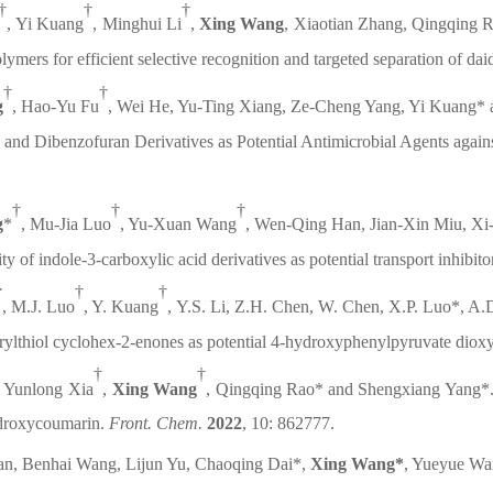
†
†
†
,
Yi
Kuang
,
Minghui
Li
,
Xing
Wang
,
Xiaotian
Zhang
,
Qingqing
R
lymers for efficient selective recognition and targeted separation of dai
†
†
g
, Hao-Yu Fu
, Wei He, Yu-Ting Xiang, Ze-Cheng Yang, Yi Kuang*
 and Dibenzofuran Derivatives as Potential Antimicrobial Agents agains
†
†
†
g
*
, Mu-Jia Luo
, Yu-Xuan Wang
, Wen-Qing Han, Jian-Xin Miu, Xi
ity of indole-3-carboxylic acid derivatives as potential transport inhibit
†
†
†
, M.J. Luo
, Y. Kuang
, Y.S. Li, Z.H. Chen, W. Chen, X.P. Luo*, A.D
rylthiol cyclohex-2-enones as potential 4-hydroxyphenylpyruvate dioxy
†
†
, Yunlong Xia
,
Xing Wang
, Qingqing Rao* and Shengxiang Yang*. 
ydroxycoumarin.
Front. Chem.
2022
, 10: 862777.
an, Benhai Wang, Lijun Yu, Chaoqing Dai*,
Xing Wang*
, Yueyue Wan