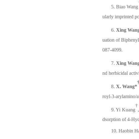
5.
Biao
Wan
g
ularly imprinted po
6
.
Xing Wan
uation of Biphenyl
087-4099.
7
.
Xing Wan
nd herbicidal activ
8
.
X. Wang*
royl-3-arylamino/a
†
9
. Yi Kuang
dsorption of 4-H
10
. Haobin H