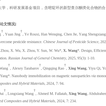
大学
，科研发展基金
项目
，
含嘧啶环的新型查尔酮类化合物的合
论文情况
]
†
†
g
,
Y
uan
Jing
,
Y
e
Rouxi
,
H
an
Wenqing
,
C
hen
Jie
,
Y
ang
Shengxiang
overcome pesticide resistance
.
Chinese Journal of Pesticide Science
,
202
. Zhou, X. Wu, X. Zhou, Y. Sun, W. Wu*,
X. Wang
*
.
Design, Eff
i
cien
ation
.
Russian Journal of General Chemistry
, 2025, 95
(
3
):
1
-
10
.
†
†
†
Wang
,
Alexey
Tarabarov
,
Qingqing
Rao
,
Xing
Wang
,
Yiyu
Qi
,
Yo
Yang
*.
Nanobody immobilization on
magnetic nanoparticles
via
monome
osites and Hybrid Materials
,
2024
,
7:
94
.
†
†
Dai
,
Longxiang
Wang
,
Ahmed
M.
Fallatah
,
Xing
Wang
,
Abdulrahe
d Composites and Hybrid Materials
,
2024
,
7:
234
.