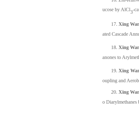
ucose by AlCl
-c
3
1
7
.
Xing Wa
ated Cascade Annu
1
8
.
Xing Wa
anones to Arylmet
1
9
.
Xing Wa
oupling and Aerob
20
.
Xing Wa
o Diarylmethanes 