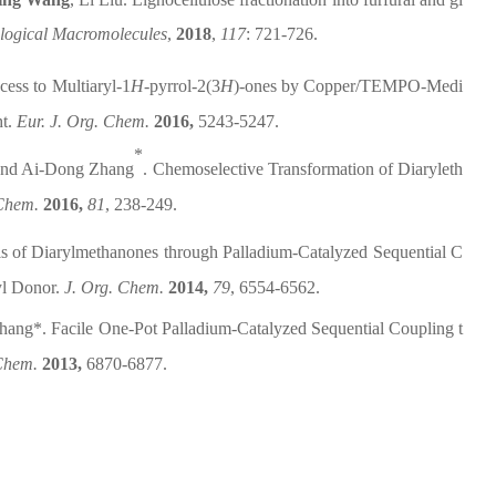
iological Macromolecules
,
2018
,
117
: 721-726.
cess to Multiaryl-1
H
-pyrrol-2(3
H
)-ones by Copper/TEMPO-Medi
ht.
Eur. J. Org. Chem.
2016,
5243-5247.
*
and Ai-Dong Zhang
.
Chemoselective Transformation of Diaryleth
 Chem.
2016,
81
, 238-249.
s of Diarylmethanones through Palladium-Catalyzed Sequential C
yl Donor.
J. Org. Chem.
2014,
79
, 6554-6562.
hang*. Facile One-Pot Palladium-Catalyzed Sequential Coupling t
 Chem.
2013,
6870-6877.