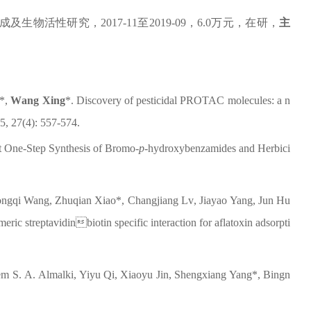
成及生物活性研究
，
2017-11
至
2019-09
，
6.0
万元，在研，
主
*,
W
ang
Xing
*
.
Discovery of pesticidal PROTAC molecules: a n
5, 27(4): 557-574.
t One-Step Synthesis of Bromo-
p
-hydroxybenzamides and Herbici
ngqi
Wang
,
Zhuqian
Xiao
*,
Changjiang
Lv
,
Jiayao
Yang
,
Jun
Hu
ric streptavidinbiotin specific interaction for
aflatoxin adsorpti
em
S.
A.
Almalki
,
Yiyu
Qi
,
Xiaoyu
Jin
,
Shengxiang
Yang
*,
Bingn