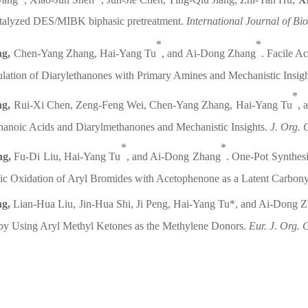
atalyzed DES/MIBK biphasic pretreatment.
International Journal of B
*
*
ng,
Chen-Yang Zhang, Hai-Yang Tu
, and Ai-Dong Zhang
.
Facile Ac
lation of Diarylethanones with Primary Amines and Mechanistic Insig
*
ng,
Rui-Xi Chen, Zeng-Feng Wei, Chen-Yang Zhang, Hai-Yang Tu
, 
hanoic Acids and Diarylmethanones and Mechanistic Insights.
J. Org.
*
*
ng,
Fu-Di Liu, Hai-Yang Tu
, and Ai-Dong Zhang
.
One-Pot Synthesi
ic Oxidation of Aryl Bromides with Acetophenone as a Latent Carbon
ng,
Lian-Hua Liu, Jin-Hua Shi, Ji Peng, Hai-Yang Tu*, and Ai-Dong Z
by Using Aryl Methyl Ketones as the Methylene Donors.
Eur. J. Org.