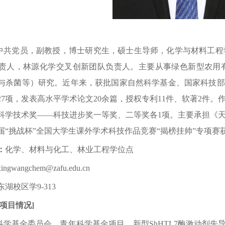
中共党员，副教授，博士研究生，硕士生导师，化学与材料工程
责人，林源化学交叉创新团队负责人。主要从事绿色新型农用
与杀菌等）研究。
近年来，获批国家自然科学基金、
国家科技部
27
项，发表高水平学术论文
20
余篇，授权专利
11
件、软著
2
件。
科学技术奖
——
科技进步奖
一
等奖
、二等奖各
1
项。主要承担《
届“挑战杯”全国大学生课外学术科技作品竞赛“揭榜挂帅”专项赛
：
化学、材料与化工、林业工程学位点
xingwangchem
@zafu.edu.cn
东湖校区学
9
-3
1
3
项目情况
]
科学基金委员会，青年科学基金项目，新型
ShHTL7
酶激动剂先