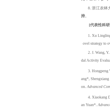
8.
浙江农林
持
。
[
代表性科研
1.
X
u
Linglin
ovel strategy to 
2.
J. Wang, Y
dal Activity Evalu
3.
Hongpeng
ang
*,
Shengxiang
on
.
Advanced Comp
4.
Xiaokang
an
Yuan
*.
Advance