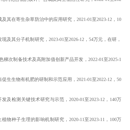
成及其在寄生杂草防治中的应用研究，
2021-01
至
2023-12
，
10
发现及其分子机制研究，
2
023-01
至
2
026-12
，
5
4
万元，在研，
色梯次制备技术及高附加值创新产品开发，
2022-01
至
202
5
-1
病促生生物有机肥的研制和示范应用
，
2
021
-
01
至
2
022
-
12
，
50
开发及检测关键技术研究与示范
，
2
020
-
01
至
2
023
-
12
，
1
40
万
生植物种子生理的影响机制研究，
2
020
-
11
至
2
023
-
11
，
1
00
万