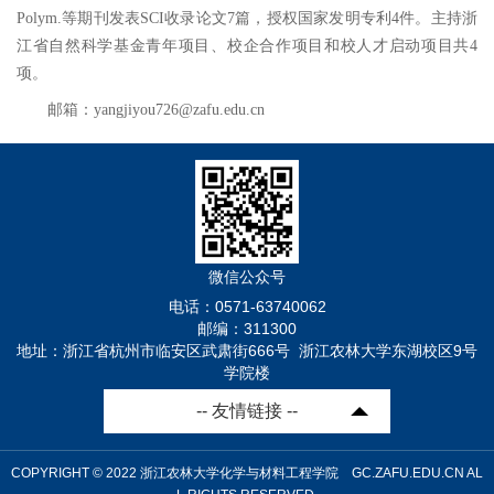
Polym.
等期刊发表
SCI
收录论文
7
篇，授权国家发明专利
4
件
。
主持浙
江省自然科学基金青年项目、校企合作项目和校人才启动项目共
4
项。
邮箱：
yangjiyou726@zafu.edu.cn
微信公众号
电话：0571-63740062
邮编：311300
地址：浙江省杭州市临安区武肃街666号 浙江农林大学东湖校区9号
学院楼
-- 友情链接 --
COPYRIGHT © 2022 浙江农林大学化学与材料工程学院 GC.ZAFU.EDU.CN AL