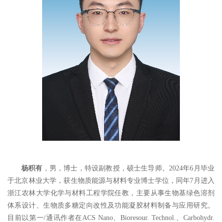
杨积有
，男，博士，特设副教授，硕士生导师。
2024
年
6
月毕业
于北京林业大学，获生物质能源与材料专业博士学位，同年
7
月进入
浙江农林大学化学与材料工程学院任教，
主要从事生物基绿色溶剂
体系设计、生物质多糖定向改性及功能凝胶材料制备与应用研究。
目前以第一
/
通讯作者在
ACS Nano
、
Bioresour. Technol.
、
Carbohyd
r
.