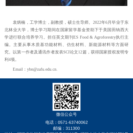
袁炳楠，工学博士，副教授
，
硕士生导师
。
2022年6月毕业于东
北林业大学，
博士学习期间
在国家留学基金资助下于美国田纳西大
学进行联合培养学习。担任英文期刊
ES Food & Agroforestry
执行主
编。
主要从事木质基功能材料
、
仿生材料、新能源材料等
方面研
究。以第一作者及通讯作者发表
SCI论文
12
篇，获得国家授权发明专
利
4
项。
Email：ybn@zafu.edu.cn.
微信公众号
电话：0571-63740062
邮编：311300