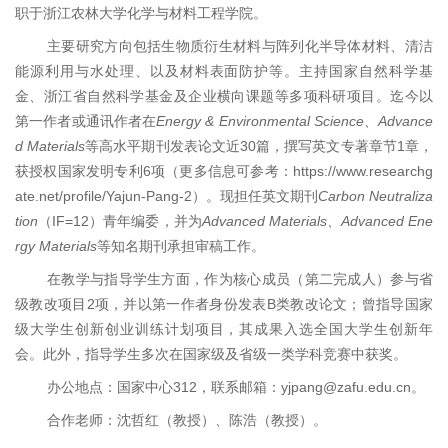
职于浙江农林大学化学与材料工程学院。
主要研究方向包括生物质衍生材料与阵列化半导体材料、清洁
能源利用与水处理、以及材料表面防护等。主持国家自然科学基
金、浙江省自然科学基金及企业横向课题等多项科研项目。迄今以
Energy & Environmental Science
Advance
第一作者或通讯作者在
、
d Materials
30
1
等高水平期刊发表论文近
篇，撰写英文专著章节
章
，
6
https://www.researchg
获授权
国家
发明专利
项（更多信息可参考：
ate.net/profile/Yajun-Pang-2
Carbon Neutraliza
）。现担任英文期刊
tion
IF=12
Advanced Materials
Advanced Ene
（
）青年编委，并为
、
rgy Materials
等知名期刊承担审稿工作。
在教学与指导学生方面，作为核心成员（第二完成人）参与省
2
B
级教改项目
项，并以第一作者身份发表
类教改论文；曾指导国家
级大学生创新创业训练计划项目，其成果入选全国大学生创新年
会。此外，指导学生多次在国家级及省级一类学科竞赛中获奖。
312
yjpang@zafu.edu.cn
办公地点：国家中心
，联系邮箱：
。
合作老师：沈哲红（教授）、陈浩（教授）。