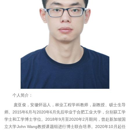
个人简介：
庞亚俊，安徽怀远人，林业工程学科教师，副教授、硕士生导
2015
6
2020
6
师。
年
月与
年
月先后毕业于合肥工业大学，分别获工学
2018
9
2020
2
学士和工学博士学位。
年
月至
年
月期间，曾赴新加坡国
John Wang
2020
10
立大学
教授课题组进行博士联合培养。
年
月起任