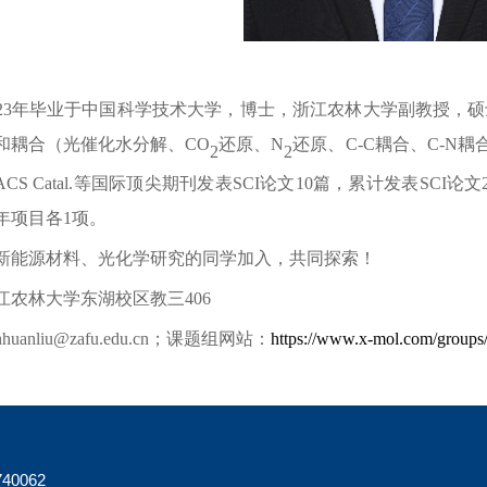
23
年毕业于中国科学技术大学，博士，浙江农林大学副教授，硕
和耦合（光催化水分解、
CO
还原、
N
还原、
C-C
耦合、
C-N
耦
2
2
ACS Catal.
等国际顶尖期刊发表
SCI
论文
10
篇，累计发表
SCI
论文
年项目各
1
项。
新能源材料、光化学研究的同学加入，共同探索！
江农林大学东湖校区教三
406
hhuanliu@zafu.edu.cn
；课题组网站：
https://www.x-mol.com/groups
40062