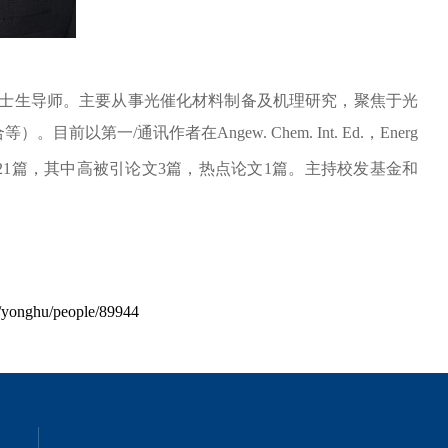
士生导师。主要从事光催化材料制备及机理研究，聚焦于光
合等）。目前以第一
/
通讯作者在
Angew. Chem. Int. Ed.
，
Energ
21
篇，其中高被引论文
3
篇，热点论文
1
篇。主持校发基金和
/yonghu/people/89944