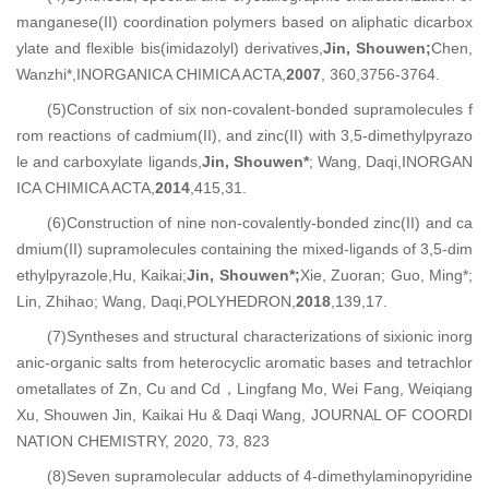
manganese(II) coordination polymers based on aliphatic dicarbox
ylate and flexible bis(imidazolyl) derivatives,
Jin, Shouwen;
Chen,
Wanzhi*,INORGANICA CHIMICA ACTA,
2007
, 360,3756-3764.
(5)Construction of six non-covalent-bonded supramolecules f
rom reactions of cadmium(II), and zinc(II) with 3,5-dimethylpyrazo
le and carboxylate ligands,
Jin, Shouwen*
; Wang, Daqi,INORGAN
ICA CHIMICA ACTA,
2014
,415,31.
(6)Construction of nine non-covalently-bonded zinc(II) and ca
dmium(II) supramolecules containing the mixed-ligands of 3,5-dim
ethylpyrazole,Hu, Kaikai;
Jin, Shouwen*;
Xie, Zuoran; Guo, Ming*;
Lin, Zhihao; Wang, Daqi,POLYHEDRON,
2018
,139,17.
(7)Syntheses and structural characterizations of sixionic inorg
anic-organic salts from heterocyclic aromatic bases and tetrachlor
ometallates of Zn, Cu and Cd，Lingfang Mo, Wei Fang, Weiqiang
Xu, Shouwen Jin, Kaikai Hu & Daqi Wang, JOURNAL OF COORDI
NATION CHEMISTRY, 2020, 73, 823
(8)Seven supramolecular adducts of 4-dimethylaminopyridine