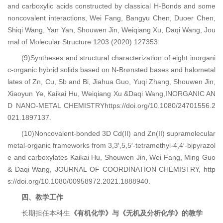
and carboxylic acids constructed by classical H-Bonds and some
noncovalent interactions, Wei Fang, Bangyu Chen, Duoer Chen,
Shiqi Wang, Yan Yan, Shouwen Jin, Weiqiang Xu, Daqi Wang, Jou
rnal of Molecular Structure 1203 (2020) 127353.
(9)Syntheses and structural characterization of eight inorgani
c-organic hybrid solids based on N-Brønsted bases and halometal
lates of Zn, Cu, Sb and Bi, Jiahua Guo, Yuqi Zhang, Shouwen Jin,
Xiaoyun Ye, Kaikai Hu, Weiqiang Xu &Daqi Wang,INORGANIC AN
D NANO-METAL CHEMISTRY
https://doi.org/10.1080/24701556.2
021.1897137
.
(10)Noncovalent-bonded 3D Cd(II) and Zn(II) supramolecular
metal-organic frameworks from 3,3′,5,5′-tetramethyl-4,4′-bipyrazol
e and carboxylates Kaikai Hu, Shouwen Jin, Wei Fang, Ming Guo
& Daqi Wang, JOURNAL OF COORDINATION CHEMISTRY, http
s://doi.org/10.1080/00958972.2021.1888940.
四
、
教学工作
长期担任本科生
《有机化学》与《无机及分析化学》的教学