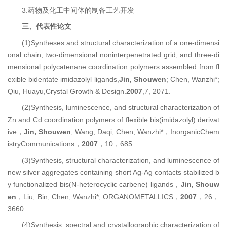
3.药物及化工中间体的制备工艺开发
三
、
代表性论文
(1)Syntheses and structural characterization of a one-dimensi
onal chain, two-dimensional noninterpenetrated grid, and three-di
mensional polycatenane coordination polymers assembled from fl
exible bidentate imidazolyl ligands,
Jin, Shouwen
; Chen, Wanzhi*;
Qiu, Huayu,
Crystal Growth & Design
.
2007
,
7
, 2071.
(2)Synthesis, luminescence, and structural characterization of
Zn and Cd coordination polymers of flexible bis(imidazolyl) derivat
ive，
Jin, Shouwen
; Wang, Daqi; Chen, Wanzhi*，InorganicChem
istryCommunications，
2007
，
10
，685.
(3)Synthesis, structural characterization, and luminescence of
new silver aggregates containing short Ag-Ag contacts stabilized b
y functionalized bis(N-heterocyclic carbene) ligands，
Jin, Shouw
en
，Liu, Bin; Chen, Wanzhi*; ORGANOMETALLICS，
2007
，
26
，
3660.
(4)Synthesis, spectral and crystallographic characterization of