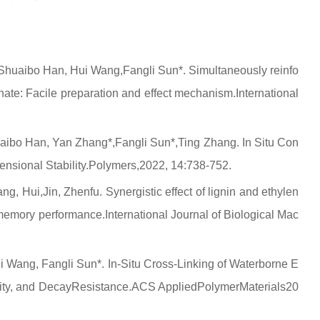
huaibo Han, Hui Wang,Fangli Sun*. Simultaneously reinfo
ate: Facile preparation and effect mechanism.
International
aibo Han, Yan Zhang*,Fangli Sun*,Ting Zhang. In Situ Con
sional Stability.
Polymers
,2022, 14:738-752.
 Hui,Jin, Zhenfu. Synergistic effect of lignin and ethylen
 memory performance.
International Journal of Biological Mac
Wang, Fangli Sun*. In-Situ Cross-Linking of Waterborne E
lity, and DecayResistance.
ACS Appl
ied
Polym
er
Mater
ials
20