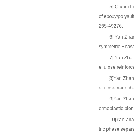
[5] Qiuhui 
of epoxy/polysul
265-49276.
[6] Yan Zha
symmetric Phase
[7] Yan Zha
ellulose reinfor
[8]Yan Zhan
ellulose nanofib
[9]Yan Zhan
ermoplastic blen
[10]Yan Zha
tric phase separ