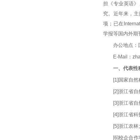
担《专业英语》
究。近年来，主
项；已在Internati
学报等国内外期
办公地点：国
E-Mail：
zh
一、代表性
[1]国家自
[2]浙江省
[3]浙江省
[4]浙江省
[5]浙江农
[6]校企合