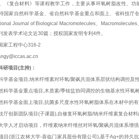
、《复合材料》等课程教学工作，主要从事环氧树脂改性、功
持国家自然科学基金、省自然科学基金重点和面上、省科技厅创
onal Journal of Biological Macromolecules、Macromolecu
刊发表学术论文近30篇；授权国家发明专利4件。
家工程中心316-2
angy@iccas.ac.cn
科研项目(主持)：
然科学基金项目,纳米纤维素对环氧/聚砜共混体系层状结构调控及性能影响
自然科学基金重点项目,木质素/季铵盐协同调控的生物基水性环氧树脂在
自然科学基金面上项目,抗菌多尺度水性环氧树脂体系在木材中的有效构建
科技厅创新团队项目(子课题),自修复环氧树脂/纳米纤维素复合材料的制备
林大学人才启动项目，纤维素纳米纤维丝对环氧/聚砜共混体系增强增韧效
作项目(浙江农林大学-喜临门家具股份有限公司),基于Ag+的持久抗菌