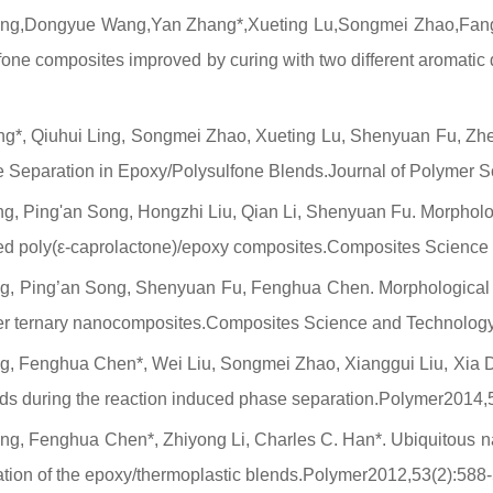
Ling,Dongyue Wang,Yan Zhang*,Xueting Lu,Songmei Zhao,Fang
fone composites improved by curing with two different aromatic
ng*, Qiuhui Ling, Songmei Zhao, Xueting Lu, Shenyuan Fu, Zhen
 Separation in Epoxy/Polysulfone Blends.
Journal of Polymer S
ng, Ping'an Song, Hongzhi Liu, Qian Li, Shenyuan Fu. Morpholo
ced poly(ε-caprolactone)/epoxy composites.
Composites Science
g, Ping’an Song, Shenyuan Fu, Fenghua Chen. Morphological st
er ternary nanocomposites.
Composites Science and Technolog
g, Fenghua Chen*, Wei Liu, Songmei Zhao, Xianggui Liu, Xia D
ds during the reaction induced phase separation.
Polymer
2014,
ng, Fenghua Chen*, Zhiyong Li, Charles C. Han*. Ubiquitous nat
ation of the epoxy/thermoplastic blends.
Polymer
2012,53(2):588-