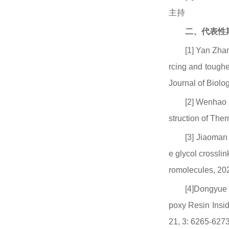
主持
二、代表性期
[1] Yan Zha
rcing and toughe
Journal of Biol
[2] Wenhao 
struction of The
[3] Jiaoman
e glycol crossl
romolecules
, 20
[4]Dongyue 
poxy Resin Insid
21, 3: 6265-6273