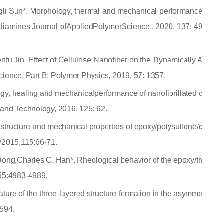
li Sun*. Morphology, thermal and mechanical performance
 diamines.
Journal of
Appl
ied
Polym
er
Sc
ience
.
, 2020, 137: 49
fu Jin. Effect of Cellulose Nanofiber on the Dynamically A
cience, Part B: Polymer Physics
, 2019, 57: 1357.
gy, healing and mechanicalperformance of nanofibrillated c
 and Technology
, 2016, 125: 62.
ructure and mechanical properties of epoxy/polysulfone/c
y
2015,115:66-71.
ong,Charles C. Han*. Rheological behavior of the epoxy/th
55:4983-4989.
ure of the three-layered structure formation in the asymme
594.