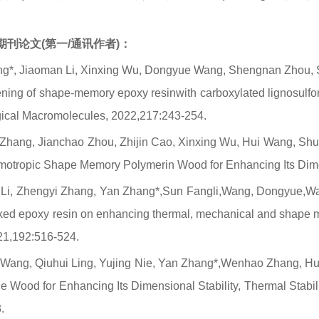
刊论文(第一/通讯作者)：
ng*, Jiaoman Li, Xinxing Wu, Dongyue Wang, Shengnan Zhou, S
ning of shape-memory epoxy resinwith carboxylated lignosulfon
ogical Macromolecules
, 2022,217:243-254.
Zhang, Jianchao Zhou, Zhijin Cao, Xinxing Wu, Hui Wang, Shu
rmotropic Shape Memory Polymerin Wood for Enhancing Its Dimen
 Li, Zhengyi Zhang, Yan Zhang*,Sun Fangli,Wang, Dongyue,Wang,
inked epoxy resin on enhancing thermal, mechanical and shape
21,192:516-524.
Wang, Qiuhui Ling, Yujing Nie, Yan Zhang*,Wenhao Zhang, Hui 
e Wood for Enhancing Its Dimensional Stability, Thermal Stabi
.