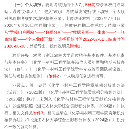
（一）个人填报。
聘期考核须由个人
7月5日前
登录学校门户网
站，通过“办事大厅”，进入“教职工考核系统”进行线上填报。个人须
对照聘期考核要求填报相关业绩，上传佐证材料（2022年7月1日—
2026年6月30日的聘期业绩），并做好聘期工作总结，聘期业绩
从
“学校门户网站”——“数据分析”——“数据分析—一张表”——“一张
表填报”——“个人业绩下载”，选择开始时间2022-07-01，结束时间
2026-06-30
，然后导出。操作说明见
附件1
。
聘期任务：对照《浙江农林大学岗位聘任基本条件、基本职责
与基本任务》《化学与材料工程学院各岗位人员年度和聘期考核办
法》（修订）》《化学与材料工程学院学科专业管理团队岗设置、
聘任与考核实施细则》（
附件2
）个人聘期任务进行填写。
业绩点计算：参照《化学与材料工程学院贡献积分核算办法
（试行）》（2022版）《化学与材料工程学院贡献积分核算办法》
（2023版）执行，未列入《化学与材料工程学院贡献积分核算办
法》的业绩按照《浙江农林大学综合贡献积分体系（2024版）》执
行，相关文件见
附件3
。相同业绩在《化学与材料工程学院贡献积分
核算办法》和《浙江农林大学综合贡献积分体系（2024版）》积分
不一致的就高计算。