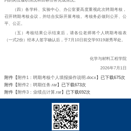
内的岗位履职情况和目标任务完成情况。
（四）各学科、实验中心、办公室要高度重视此次聘期考核，
召开聘期考核会议，并结合实际开展考核。考核务必做到公开、公
平、公正。
（五）考核结果公示结束后，请各位老师将个人聘期考核表
（一式2份）经本人签字确认后，于7月10日前交学9319谢秀琴处。
化学与材料工程学院
2026年7月1日
附件【
附件1：聘期考核个人填报操作说明.docx
】已下载
675
次
附件【
附件2：聘期任务.rar
】已下载
673
次
附件【
附件3：业绩点计算.rar
】已下载
692
次