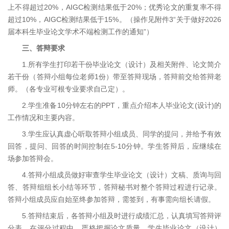
上不得超过20%，AIGC检测结果低于20%；优秀论文的重复率不得
超过10%，AIGC检测结果低于15%。（操作见附件3“关于做好2026
届本科生毕业论文学术不端检测工作的通知”）
三、答辩要求
1.所有学生打印若干份毕业论文（设计）及相关附件、论文简介
若干份（答辩小组每位老师1份）带至答辩现场，答辩前交给答辩老
师。（各专业可根专业要求自己定）。
2.学生准备10分钟左右的PPT，重点介绍本人毕业论文(设计)的
工作情况和主要内容。
3.学生应认真虚心听取答辩小组成员、同学的提问，并给予有效
回答，提问、回答的时间控制在5-10分钟。学生答辩后，应继续在
场参加答辩会。
4.答辩小组成员做好审查学生毕业论文（设计）文稿、质询与回
答、答辩组组长小结等环节，答辩秘书对整个答辩过程进行记录。
答辩小组成员应自始至终参加答辩，需签到，有事需向组长请假。
5.答辩结束后，各答辩小组及时进行成绩汇总，认真填写答辩评
分表，在评分过程中，严格把握论文质量，学生毕业论文（设计）