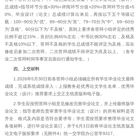
总成绩=指导环节分值×30%+评阅环节分值×20%+答辩环节分值×5
0%。毕业设计（论文）总成绩计算出来后，再按以下五个等级记
载：100─90分为“优”、89─80分为“良”、79─70分为“中”、69─60分
为“及格”、60分以下为“不及格”。原则上要求各答辩小组评定的优秀
比例不超过15%，良好比例45%左右，中等比例30%左右，及格及
不及格10%以下。答辩不及格的学生总成绩不能评定为及格，应在
修改后参加二次答辩。二次答辩成绩不得评定为良及以上。（各专
业二次答辩时间等事宜后面自行通知学生。）
四、上交材料
1.2026年5月30日前各答辩小组必须确定所有学生毕业论文最终
成绩，完成系统成绩录入；上报教务处优秀论文学生名单，优秀毕
业论文（设计）推荐要求上交正文纸质版和电子版。
2.学生应按照答辩小组意见修改完善毕业论文，并上传最终版毕
业论文；指导老师负责审查学生毕业论文（设计）的所有材料是否
齐全、格式及内容是否符合要求等；学生需按照要求整理毕业论文
各项材料，进行毕业论文装订，并于6月3日前将毕业论文纸质版及
论文电子版按要求（见附件4）统一交学院办公室学9317。