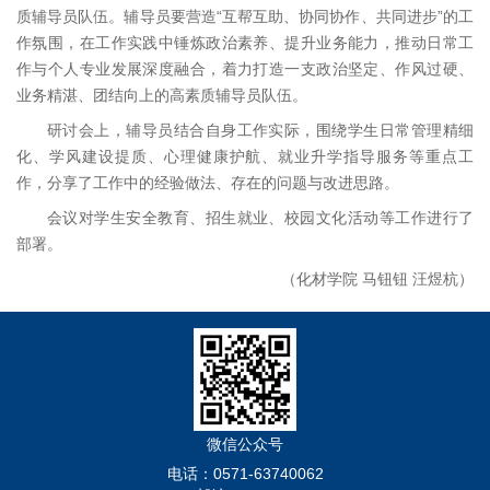
质辅导员队伍。辅导员要营造“互帮互助、协同协作、共同进步”的工
作氛围，在工作实践中锤炼政治素养、提升业务能力，推动日常工
作与个人专业发展深度融合，着力打造一支政治坚定、作风过硬、
业务精湛、团结向上的高素质辅导员队伍。
研讨会上，辅导员结合自身工作实际，围绕学生日常管理精细
化、学风建设提质、心理健康护航、就业升学指导服务等重点工
作，分享了工作中的经验做法、存在的问题与改进思路。
会议对学生安全教育、招生就业、校园文化活动等工作进行了
部署。
（化材学院 马钮钮 汪煜杭）
微信公众号
电话：0571-63740062