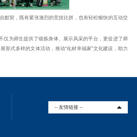
合默契，既有紧张激烈的竞技比拼，也有轻松愉快的互动交
赛不仅为师生提供了锻炼身体、展示风采的平台，更促进了师
展形式多样的文体活动，推动“化材幸福家”文化建设，助力
-- 友情链接 --