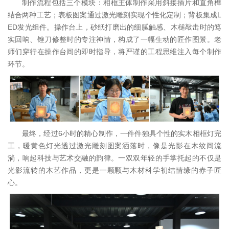
制作流程包括三个模块：相框主体制作采用斜接插片和直角榫
结合两种工艺；表板图案通过激光雕刻实现个性化定制；背板集成L
ED发光组件。操作台上，砂纸打磨出的细腻触感、木槌敲击时的笃
实回响、锉刀修整时的专注神情，构成了一幅生动的匠作图景。老
师们穿行在操作台间的即时指导，将严谨的工程思维注入每个制作
环节。
最终，经过6小时的精心制作，一件件独具个性的实木相框灯完
工，暖黄色灯光透过激光雕刻图案洒落时，像是光影在木纹间流
淌，响起科技与艺术交融的韵律。一双双年轻的手掌托起的不仅是
光影流转的木艺作品，更是一颗颗与木材科学初结情缘的赤子匠
心。