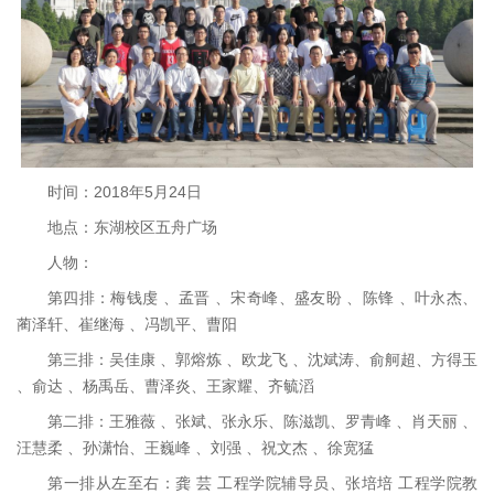
时间：2018年5月24日
地点：东湖校区五舟广场
人物：
第四排：梅钱虔 、孟晋 、宋奇峰、盛友盼 、陈锋 、叶永杰、
蔺泽轩、崔继海 、冯凯平、曹阳
第三排：吴佳康 、郭熔炼 、欧龙飞 、沈斌涛、俞舸超、方得玉
、俞达 、杨禹岳、曹泽炎、王家耀、齐毓滔
第二排：王雅薇 、张斌、张永乐、陈滋凯、罗青峰 、肖天丽 、
汪慧柔 、孙潇怡、王巍峰 、刘强 、祝文杰 、徐宽猛
第一排从左至右：龚 芸 工程学院辅导员、张培培 工程学院教