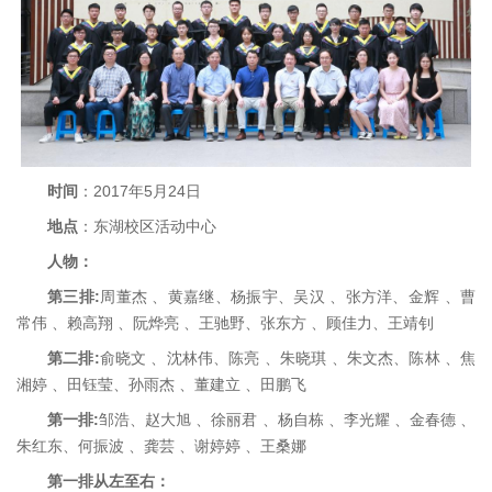
时间
：2017年5月24日
地点
：东湖校区活动中心
人物：
第三排:
周董杰 、黄嘉继、杨振宇、吴汉 、张方洋、金辉 、曹
常伟 、赖高翔 、阮烨亮 、王驰野、张东方 、顾佳力、王靖钊
第二排:
俞晓文 、沈林伟、陈亮 、朱晓琪 、朱文杰、陈林 、焦
湘婷 、田钰莹、孙雨杰 、董建立 、田鹏飞
第一排:
邹浩、赵大旭 、徐丽君 、杨自栋 、李光耀 、金春德 、
朱红东、何振波 、龚芸 、谢婷婷 、王桑娜
第一排从左至右：