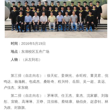
时间
：2016年5月19日
地点
：东湖校区五舟广场
人物
：（从左到右）
第三排（自左向右）：徐天虹、姜炯光、余旺程、董灵君、倪
鸣达、杨逸帆、包成杰、桑盼奇、程兴特、岳阳、吴一超、袁远、
卢佳杰、宋东晓
第二排（自左向右）：茅琳琪、任王杰、童杰、沈家麒、刘珈
彤、宣晓、高琳琳、王铮、沈佳栋、蔡锦康、杨伯炎、赵彦钊、林
为政、封旗旗、