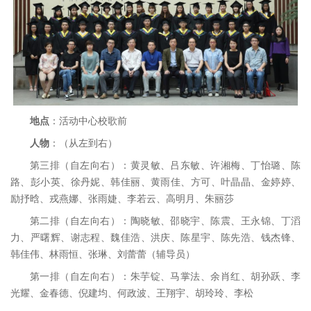
地点
：活动中心校歌前
人物
：（从左到右）
第三排（自左向右）：黄灵敏、吕东敏、许湘梅、丁怡璐、陈
路、彭小英、徐丹妮、韩佳丽、黄雨佳、方可、叶晶晶、金婷婷、
励抒晗、戎燕娜、张雨婕、李若云、高明月、朱丽莎
第二排（自左向右）：陶晓敏、邵晓宇、陈震、王永锦、丁滔
力、严曙辉、谢志程、魏佳浩、洪庆、陈星宇、陈先浩、钱杰锋、
韩佳伟、林雨恒、张琳、刘蕾蕾（辅导员）
第一排（自左向右）：朱芋锭、马掌法、余肖红、胡孙跃、李
光耀、金春德、倪建均、何政波、王翔宇、胡玲玲、李松