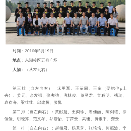
时间
：2016年5月19日
地点
：东湖校区五舟广场
人物
：（从左到右）
第三排（自左向右）：宋勇军、王留周、王东（要把他p上
去）、姜元、余发强、张亦弛、唐林俊、董灵君、宣程明、褚琦、
袁春海、梁壮壮、邱建辉、滕悦
第二排（自左向右）：黄献慧、王梨珍、潘佳丽、陈俐瑶、徐
佳佳、胡晓萍、范文琴、邬霞怡、丁萧云、高珊、黄银平、龚云
第一排（自左向右）：赵相君、杨秀芳、张培培、何振波、李