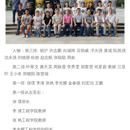
人物：第三排: 胡沪 许志鹏 向城炜 豆朝威 冸火强 黄成 阮凯强
沈永强 刘德朋 松校 赵志航 张聪聪 周俞
第二排:叶翠文 屠天昊 周丽霞 李秀雯 胡蕾慧 何星蔚 蔡婧 江亚
咛 王小冬 郑晓阳 陈贤瑞
第一排: 张璞 李倩 张艳 李光耀 金春德 刘宏治 王鹏
第一排从左至右：
张 璞班长
李 倩工程学院教师
张 艳工程学院教师
李光耀工程学院副院长