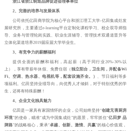
浙江省浙江制造品牌促进会理事单位
2
、完善的培养与发展体系
公司依托亿田商学院为核心平台和浙江理工大学-亿田集成灶发
展研究所，主要通过e-learning平台定制化课程学习、校企双导师指
导、业务与管理轮岗实践、职业生涯辅导、管理技术双通道晋升等
立体化渠道培养2019届应届大学毕业生。
3
、有竞争力的薪酬福利
提供全面的薪酬和福利，高起薪（高于同行业20%-30%以
上），享有带薪年休假、免费住宿（
独立阳台，卫生间，并配备Wi
Fi、空调、热水器、电视机等，配套设施齐全。）
、节日福利等多
项福利。亿田坚持业绩导向，向优秀人才倾斜，对于特别优秀的学
生，还将有特殊薪酬！
4
、
企业文化独具魅力
亿田是一家具有家国情怀的企业，公司始终坚持“
创建无害厨房
环境
”的使命，瞄准“成为中国集成灶”的愿景，牢牢抓住“
亿田梦 品
牌路
”的战略核心，秉承“
卓越、创新、激情、共赢
”的核心价值观，