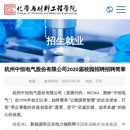
招生就业
杭州中恒电气股份有限公司2020届校园招聘招聘简章
来源： 发布时间：2020-04-20 浏览：
576
杭州中恒电气股份有限公司（股票代码：002364，简称“中恒电
气”）自1996年创立以来，始终秉承
“
让
能源更智慧”
的企业使命，打
造“
受
众尊敬的价值创造者
”愿景，坚守“
至诚至精、
追求卓越
”的核
心价值观。
随着
5G、
新能源
和
泛在电力物联网
等国家战略的加速推进。中