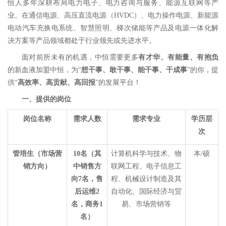
恒人多年深耕布局电力电子、电力咨询与服务、能源互联网等产
业。在通信电源、高压直流电源（HVDC）、电力操作电源、新能源
电动汽车充换电系统、智慧照明、梯次储能等产品及电源一体化解
决方案等产品领域都处于行业领先或先进水平。
面对前所未有的机遇，中恒需要更多
有才华
、有能量、有
抱负
的新血液加盟中恒，为“
想干事、敢干事、能干事、干成事
”的你，提
供“
高效率、高贡献、高回报
”的发展平台！
一
、
提供的
岗位
岗位
名称
需求人数
需求
专业
学历
层
次
管培生（市场
营
10
名（其
计算机科学与技术、物
本/硕
销方向
）
中销售
方
联网工程、电子信息工
向
7名，售
程、机械设计制造及其
后
运维
2
自动化、国际经济与贸
名
，商务
1
易、市场营销等
名）