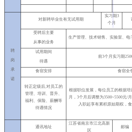
实习期3
对新聘毕业生有无试用期
个月
受聘后主要
生产管理、技术销售、实验室、电
从事的业务
聘
试用期间
前3个月实习期2500
岗
待遇
承
食宿安排
食宿全
诺
转正定级后,对员工的
根据职位发展，每位员工的根据培
管理、培训、晋升、
月，3个月后调整为3500~5500
福利、保险、薪酬等
入职起享有累积原始期权，食
待遇情况
江苏省南京市江北高新
通讯地址
邮编
区