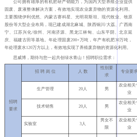
公司拥有雄厚的有机肥研产销能力，为国内大型养殖企业提供
固废、废液整体解决方案，有效地实现农业废弃物的资源化利用。
主要围绕伊利优然、内蒙古赛科星、光明荷斯坦、现代牧业、牧原
股份等大型企业布局，现已建成湖北麻城、陕西铜川/大荔、广西南
宁、江苏兴化/徐州、河南济源、黑龙江林甸、山东平阴、北京延
庆、福建古田等基地。年处理固废200+万吨，年产有机肥30万吨，
年处理废水120万方以上，有效地实现了养殖废弃物的资源化利用。
思威博，期待与您一起共创绿水青山！招聘职位需求：
性别要
招 聘 岗 位
人 数
专业要
求
农业相关
生产管理
20人
男
业
招聘
农业相关
技术销售
20人
男
要求
业
男女不
农业相关
实验室
3人
限
业